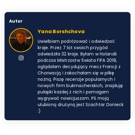
Autor
Yana Borshchova
Uwielbiam podróżować i odwiedzać
kraje. Przez 7 lat swoich przygód
odwiedziła 32 kraje. Byłam w Holandii
podczas Mistrzostw Świata FIFA 2018,
oglądałam decydujący mecz Francji z
Chorwacją i zakochałam się w piłkę
nożną. Piszę recenzje popularnych i
nowych firm bukmacherskich, znajduję
pułapki każdej z nich i pomagam
wygrywać nowicjuszom. PS moją
ulubioną drużyną jest Szachtar Donieck
:)