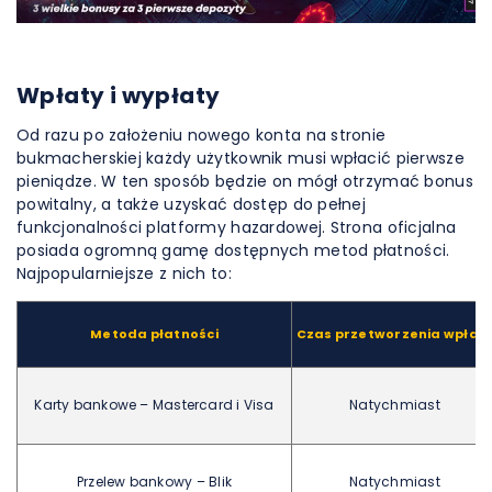
Wpłaty i wypłaty
Od razu po założeniu nowego konta na stronie
bukmacherskiej każdy użytkownik musi wpłacić pierwsze
pieniądze. W ten sposób będzie on mógł otrzymać bonus
powitalny, a także uzyskać dostęp do pełnej
funkcjonalności platformy hazardowej. Strona oficjalna
posiada ogromną gamę dostępnych metod płatności.
Najpopularniejsze z nich to:
Metoda płatności
Czas przetworzenia wpłat
Karty bankowe – Mastercard i Visa
Natychmiast
Przelew bankowy – Blik
Natychmiast