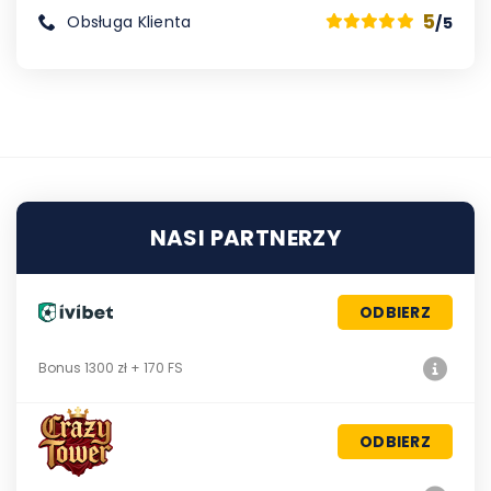
5
Obsługa Klienta
/5
NASI PARTNERZY
ODBIERZ
Bonus 1300 zł + 170 FS
ODBIERZ