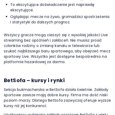
To ekscytujące doświadczenie jest naprawdę
ekscytujące.
Oglądając mecze na żywo, gromadzisz spostrzeżenia
i statystyki do dalszych prognoz.
Wszyscy gracze mogą cieszyć się z wysokiej jakości Live
streaming bez opóźnień i zakłóceń. Nie musisz prosić
członków rodziny o zmianę kanału w telewizorze lub
szukać najbliższego baru sportowego, aby obejrzeć mecz
sportowy Live. Wszystko jest dostępne bezpośrednio na
platformie hazardowej za darmo.
BetSofa – kursy i rynki
Sekcja bukmacherska w BetSofa działa świetnie. Zakłady
sportowe zawsze mają dobre kursy. Firma ma dość niski
poziom marży. Dlatego BetSofa zazwyczaj oferuje wyższe
kursy niż jej konkurenci.
Użytkownicy wybierają zakłady sportowe BetSofa z wielu