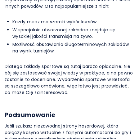
innych powodów. Oto najpopularniejsze z nich:
Każdy mecz ma szeroki wybór kursów.
W specjalnie utworzonej zakładce znajduje się
wysokiej jakości transmisja na żywo.
Możliwość obstawiania długoterminowych zakładów
na wynik turniejów.
Dlatego zakłady sportowe są tutaj bardzo opłacalne. Nie
bój się zastosować swojej wiedzy w praktyce, a na pewno
zostanie to docenione. Wydarzenia sportowe w BetSofa
są szczegółowo omówione, więc łatwo jest przewidzieć,
co może Cię zainteresować.
Podsumowanie
Jeśli szukasz niezawodnej strony hazardowej, która
połączy kasyno wirtualne z fajnymi automatami do gry i