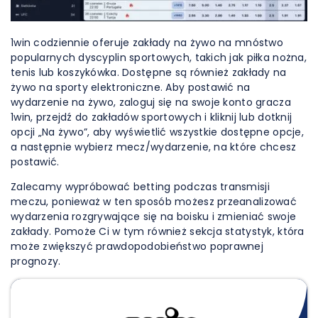
1win codziennie oferuje zakłady na żywo na mnóstwo
popularnych dyscyplin sportowych, takich jak piłka nożna,
tenis lub koszykówka. Dostępne są również zakłady na
żywo na sporty elektroniczne. Aby postawić na
wydarzenie na żywo, zaloguj się na swoje konto gracza
1win, przejdź do zakładów sportowych i kliknij lub dotknij
opcji „Na żywo”, aby wyświetlić wszystkie dostępne opcje,
a następnie wybierz mecz/wydarzenie, na które chcesz
postawić.
Zalecamy wypróbować betting podczas transmisji
meczu, ponieważ w ten sposób możesz przeanalizować
wydarzenia rozgrywające się na boisku i zmieniać swoje
zakłady. Pomoże Ci w tym również sekcja statystyk, która
może zwiększyć prawdopodobieństwo poprawnej
prognozy.