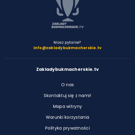
Masz pytanie?
info@zakladybukmacherskie.tv
Zakladybukmacherskie.tv
O nas
Skontaktuj się z nami!
Mapa witryny
Warunki korzystania
Polityka prywatności