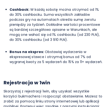
Cashback:
W każdą sobotę można otrzymać od 1%
do 30% cashbacku. Suma wszystkich zakładów
podczas gry na automatach określa sumę zwrotu
pieniędzy za tydzień. Dokładne wartości procentowe
są bardziej szczegółowo opisane w Warunkach, ale
mogą one wahać się od 1% cashbacku (od 230 PLN),
do 30% cashbacku (od 3 910 PLN).
Bonus na ekspres:
Obstawiaj wydarzenia w
ekspresowej stawce i otrzymaj bonus od 7% od
wygranej kwoty za 5 wydarzeń do 15% za 11+ wydarzeń.
Rejestracja w 1win
Skorzystaj z rejestracji 1win, aby uzyskać wszystkie
korzyści bukmachera i rozpocząć obstawianie. Możesz to
zrobić za pomocą linku strony internetowej lub aplikacji
mobilnej. Postępuj więc zgodnie z naszymi instrukcjami: