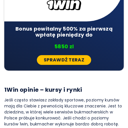
Bonus powitalny 500% za pierwszą
wpłatę pieniędzy do
5850 zl
SPRAWDŹ TERAZ
1Win opinie – kursy i rynki
Jeśli często stawiasz zakłady sportowe, poziomy kursów
mają dla Ciebie z pewnością kluczowe znaczenie. Jest to
dziedzina, w której wiele serwisów bukmacherskich w
Polsce próbuje konkurować. Jeśli chodzi o poziomy
kursów 1win, bukmacher wykonuje bardzo dobrą robotę.