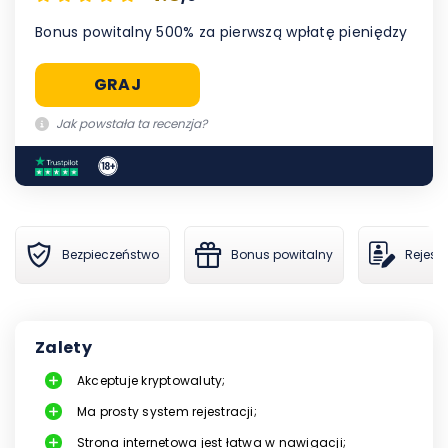
Bonus powitalny 500% za pierwszą wpłatę pieniędzy
GRAJ
Jak powstała ta recenzja?
Bezpieczeństwo
Bonus powitalny
Rejestr
Zalety
Akceptuje kryptowaluty;
Ma prosty system rejestracji;
Strona internetowa jest łatwa w nawigacji;