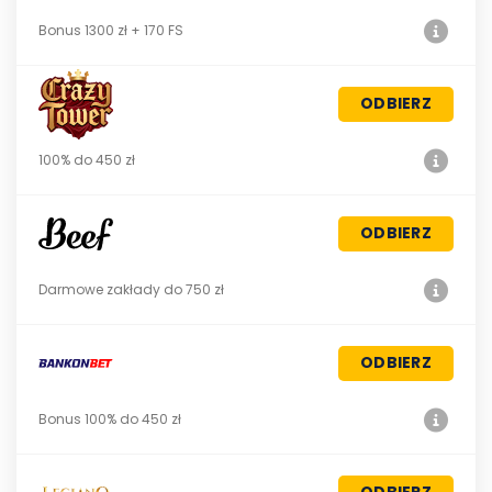
Bonus 1300 zł + 170 FS
ODBIERZ
100% do 450 zł
ODBIERZ
Darmowe zakłady do 750 zł
ODBIERZ
Bonus 100% do 450 zł