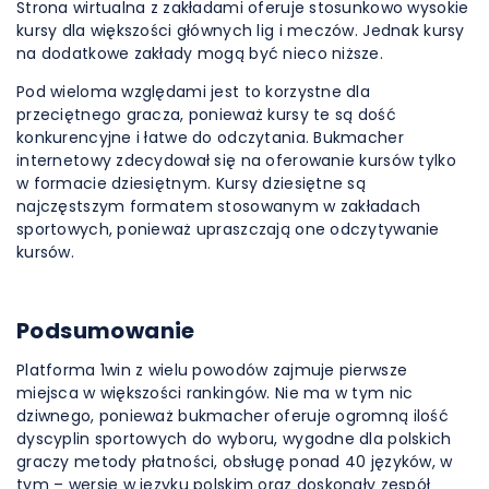
Strona wirtualna z zakładami oferuje stosunkowo wysokie
kursy dla większości głównych lig i meczów. Jednak kursy
na dodatkowe zakłady mogą być nieco niższe.
Pod wieloma względami jest to korzystne dla
przeciętnego gracza, ponieważ kursy te są dość
konkurencyjne i łatwe do odczytania. Bukmacher
internetowy zdecydował się na oferowanie kursów tylko
w formacie dziesiętnym. Kursy dziesiętne są
najczęstszym formatem stosowanym w zakładach
sportowych, ponieważ upraszczają one odczytywanie
kursów.
Podsumowanie
Platforma 1win z wielu powodów zajmuje pierwsze
miejsca w większości rankingów. Nie ma w tym nic
dziwnego, ponieważ bukmacher oferuje ogromną ilość
dyscyplin sportowych do wyboru, wygodne dla polskich
graczy metody płatności, obsługę ponad 40 języków, w
tym – wersję w języku polskim oraz doskonały zespół