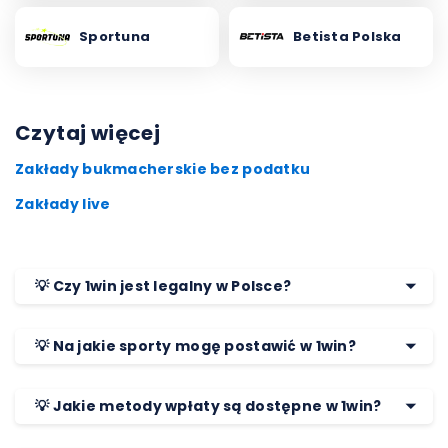
Sportuna
Betista Polska
Czytaj więcej
Zakłady bukmacherskie bez podatku
Zakłady live
💡 Czy 1win jest legalny w Polsce?
💡 Na jakie sporty mogę postawić w 1win?
💡 Jakie metody wpłaty są dostępne w 1win?