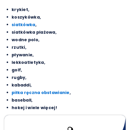
krykiet,
koszykówka,
siatkówka
,
siatkówka plażowa,
wodne polo,
rzutki,
pływanie,
lekkoatletyka,
golf,
rugby,
kabaddi,
piłka ręczna obstawianie
,
baseball,
hokej i wiele więcej!