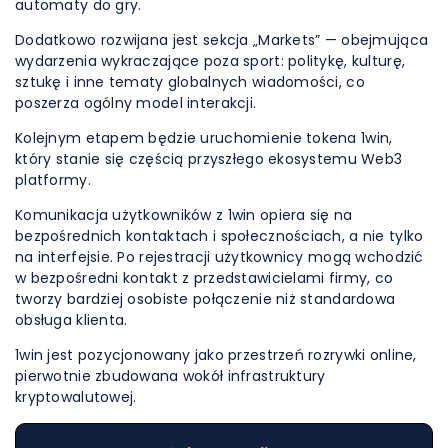
automaty do gry.
Dodatkowo rozwijana jest sekcja „Markets” — obejmująca
wydarzenia wykraczające poza sport: politykę, kulturę,
sztukę i inne tematy globalnych wiadomości, co
poszerza ogólny model interakcji.
Kolejnym etapem będzie uruchomienie tokena 1win,
który stanie się częścią przyszłego ekosystemu Web3
platformy.
Komunikacja użytkowników z 1win opiera się na
bezpośrednich kontaktach i społecznościach, a nie tylko
na interfejsie. Po rejestracji użytkownicy mogą wchodzić
w bezpośredni kontakt z przedstawicielami firmy, co
tworzy bardziej osobiste połączenie niż standardowa
obsługa klienta.
1win jest pozycjonowany jako przestrzeń rozrywki online,
pierwotnie zbudowana wokół infrastruktury
kryptowalutowej.