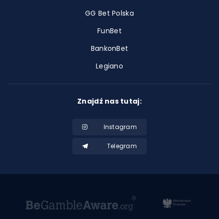
GG Bet Polska
FunBet
BankonBet
Legiano
Znajdź nas tutaj:
Instagram
Telegram