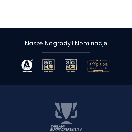
Nasze Nagrody i Nominacje