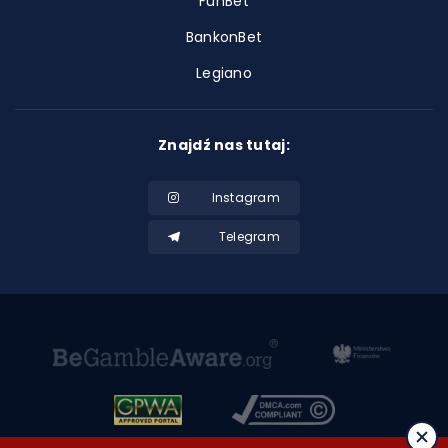
FunBet
BankonBet
Legiano
Znajdź nas tutaj:
Instagram
Telegram