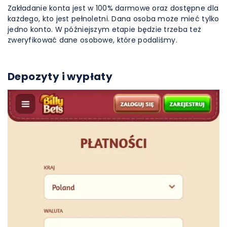
Zakładanie konta jest w 100% darmowe oraz dostępne dla
każdego, kto jest pełnoletni. Dana osoba może mieć tylko
jedno konto. W późniejszym etapie będzie trzeba też
zweryfikować dane osobowe, które podaliśmy.
Depozyty i wypłaty