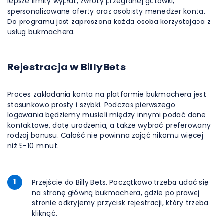
lepsze limity wypłat, zwroty przegranej gotówki,
spersonalizowane oferty oraz osobisty menedżer konta.
Do programu jest zaproszona każda osoba korzystająca z
usług bukmachera.
Rejestracja w BillyBets
Proces zakładania konta na platformie bukmachera jest
stosunkowo prosty i szybki. Podczas pierwszego
logowania będziemy musieli między innymi podać dane
kontaktowe, datę urodzenia, a także wybrać preferowany
rodzaj bonusu. Całość nie powinna zająć nikomu więcej
niż 5-10 minut.
1
Przejście do Billy Bets. Początkowo trzeba udać się
na stronę główną bukmachera, gdzie po prawej
stronie odkryjemy przycisk rejestracji, który trzeba
kliknąć.