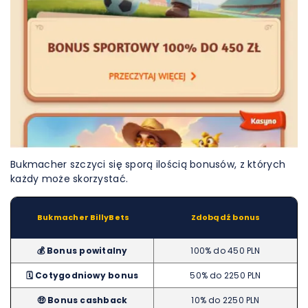
Bukmacher szczyci się sporą ilością bonusów, z których
każdy może skorzystać.
Bukmacher BillyBets
Zdobądź bonus
💰 Bonus powitalny
100% do 450 PLN
🗓️ Cotygodniowy bonus
50% do 2250 PLN
🤑 Bonus cashback
10% do 2250 PLN