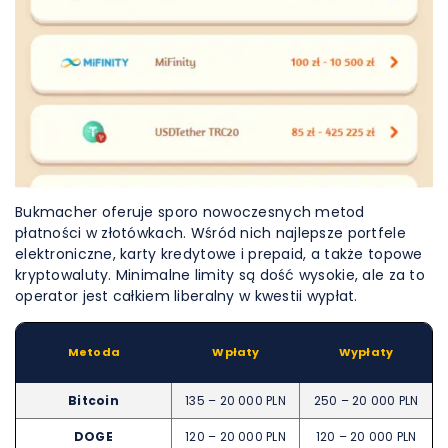
Bukmacher oferuje sporo nowoczesnych metod
płatności w złotówkach. Wśród nich najlepsze portfele
elektroniczne, karty kredytowe i prepaid, a także topowe
kryptowaluty. Minimalne limity są dość wysokie, ale za to
operator jest całkiem liberalny w kwestii wypłat.
Metoda
Wpłaty
Wypłaty
Bitcoin
135 – 20 000 PLN
250 – 20 000 PLN
DOGE
120 – 20 000 PLN
120 – 20 000 PLN