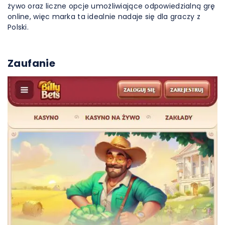
żywo oraz liczne opcje umożliwiające odpowiedzialną grę
online, więc marka ta idealnie nadaje się dla graczy z
Polski.
Zaufanie