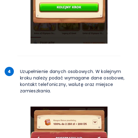
4
Uzupełnienie danych osobowych. W kolejnym
kroku należy podać wymagane dane osobowe,
kontakt telefoniczny, walutę oraz miejsce
zamieszkania.