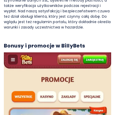
szyfrowanie danych SSL, dyskretne metody płatności, a
także weryfikacja użytkowników podczas rejestracji i
wypłat. Nad naszą satysfakcją i bezpieczeństwem czuwa
też dział obsługi klienta, który jest czynny całą dobę. Do
wglądu jest też regulamin portalu, który dokładnie określa
warunki i zasady uczestnictwa w hazardzie.
Bonusy i promocje w BillyBets