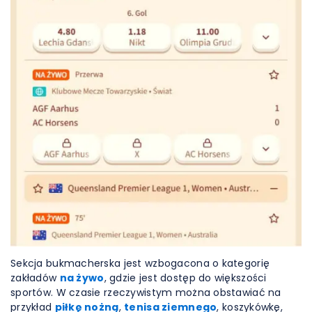
Sekcja bukmacherska jest wzbogacona o kategorię
zakładów
na żywo
, gdzie jest dostęp do większości
sportów. W czasie rzeczywistym można obstawiać na
przykład
piłkę nożną
,
tenisa ziemnego
, koszykówkę,