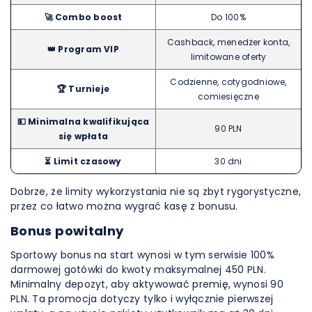
🚀 Combo boost
Do 100%
Cashback, menedżer konta,
👑 Program VIP
limitowane oferty
Codzienne, cotygodniowe,
🏆 Turnieje
comiesięczne
💵 Minimalna kwalifikująca
90 PLN
się wpłata
⏳ Limit czasowy
30 dni
Dobrze, że limity wykorzystania nie są zbyt rygorystyczne,
przez co łatwo można wygrać kasę z bonusu.
Bonus powitalny
Sportowy bonus na start wynosi w tym serwisie 100%
darmowej gotówki do kwoty maksymalnej 450 PLN.
Minimalny depozyt, aby aktywować premię, wynosi 90
PLN. Ta promocja dotyczy tylko i wyłącznie pierwszej