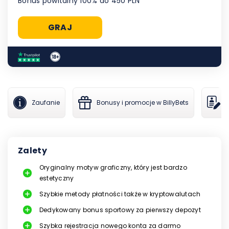
Bonus powitalny 100% do 450 PLN
GRAJ
Zaufanie
Bonusy i promocje w BillyBets
R
Zalety
Oryginalny motyw graficzny, który jest bardzo
estetyczny
Szybkie metody płatności także w kryptowalutach
Dedykowany bonus sportowy za pierwszy depozyt
Szybka rejestracja nowego konta za darmo