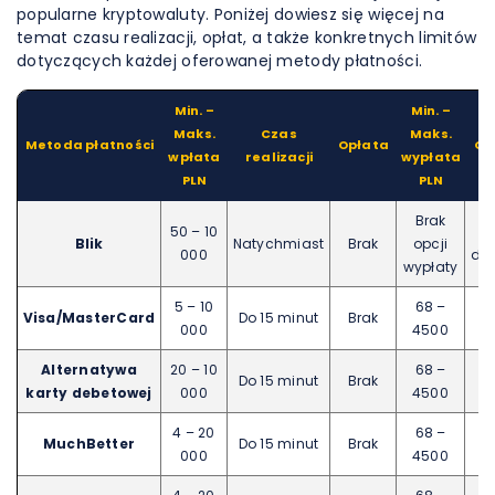
popularne kryptowaluty. Poniżej dowiesz się więcej na
temat czasu realizacji, opłat, a także konkretnych limitów
dotyczących każdej oferowanej metody płatności.
Min. –
Min. –
Maks.
Czas
Maks.
Metoda płatności
Opłata
Op
wpłata
realizacji
wypłata
PLN
PLN
Brak
50 – 10
N
Blik
Natychmiast
Brak
opcji
000
dot
wypłaty
5 – 10
68 –
Visa/MasterCard
Do 15 minut
Brak
B
000
4500
Alternatywa
20 – 10
68 –
Do 15 minut
Brak
B
karty debetowej
000
4500
4 – 20
68 –
MuchBetter
Do 15 minut
Brak
B
000
4500