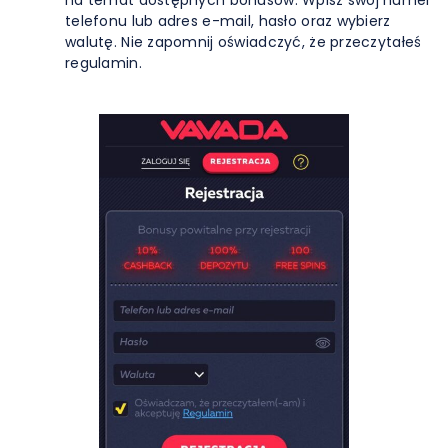
na temat dostępnych bonusów. Wpisz swój numer
telefonu lub adres e-mail, hasło oraz wybierz
walutę. Nie zapomnij oświadczyć, że przeczytałeś
regulamin.