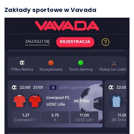
Zakłady sportowe w Vavada