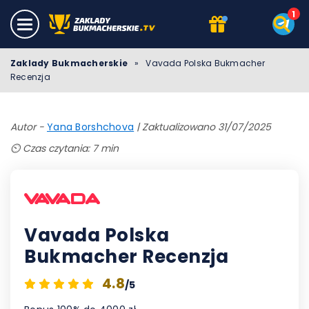
Zaklady Bukmacherskie
»
Vavada Polska Bukmacher
Recenzja
Autor -
Yana Borshchova
|
Zaktualizowano 31/07/2025
⏲️ Czas czytania: 7 min
Vavada Polska
Bukmacher Recenzja
4.8
/5