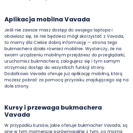
Aplikacja mobilna Vavada
Jeśli nie zawsze masz dostęp do swojego laptopa i
obawiasz się, że nie będziesz mógł skorzystać z Vavada,
to mamy dla Ciebie dobrą informację — strona tego
bukmachera działa również mobilnie. Wystarczy, że na
swoim urządzeniu mobilnym przejdziesz do przeglądarki,
uruchomisz bukmachera, zalogujesz się i tym samym
otrzymasz dostęp do wszystkich funkcji strony.
Dodatkowo Vavada oferuje już aplikację mobilną, którą
możesz pobrać za pomocą przycisku znajdującego się na
dole strony.
Kursy i przewaga bukmachera
Vavada
W przypadku kursów, jakie oferuje bukmacher Vavada, są
one w tym momencie porównywalne z tym, co można