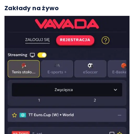
Zakłady na żywo