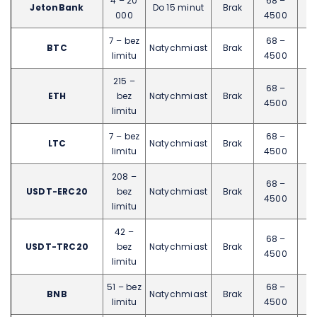
4 – 20
68 –
JetonBank
Do 15 minut
Brak
B
000
4500
7 – bez
68 –
BTC
Natychmiast
Brak
B
limitu
4500
215 –
68 –
ETH
bez
Natychmiast
Brak
B
4500
limitu
7 – bez
68 –
LTC
Natychmiast
Brak
B
limitu
4500
208 –
68 –
USDT-ERC20
bez
Natychmiast
Brak
B
4500
limitu
42 –
68 –
USDT-TRC20
bez
Natychmiast
Brak
B
4500
limitu
51 – bez
68 –
BNB
Natychmiast
Brak
B
limitu
4500