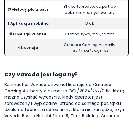
Blik, karty kredytowe, portfele
💳Metody płatności
elektroniczne, kryptowaluty
📱Aplikacja mobilna
Brak
💬Obsługa klienta
Czat na żywo, mail, telefon
Curacao Gaming Authority
⚠Licencja
OGL/2024/252/0153
Czy Vavada jest legalny?
Bukmacher Vavada otrzymał licencję od Curacao
Gaming Authority o numerze OGL/2024/252/0153, którą
można uzyskać wyłącznie, kiedy operator jest
sprawdzony i wypłacalny. Strona od samego początku
działa na licencji, a adres firmy, która nią zarządza, czyli
Vavada B.V. to Hanchi Snoa 19, Trias Building, Curacao.