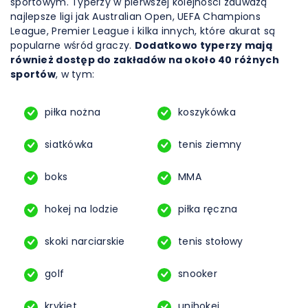
sportowym. Typerzy w pierwszej kolejności zauważą
najlepsze ligi jak Australian Open, UEFA Champions
League, Premier League i kilka innych, które akurat są
popularne wśród graczy.
Dodatkowo typerzy mają
również dostęp do zakładów na około 40 różnych
sportów
, w tym:
piłka nożna
koszykówka
siatkówka
tenis ziemny
boks
MMA
hokej na lodzie
piłka ręczna
skoki narciarskie
tenis stołowy
golf
snooker
krykiet
unihokej