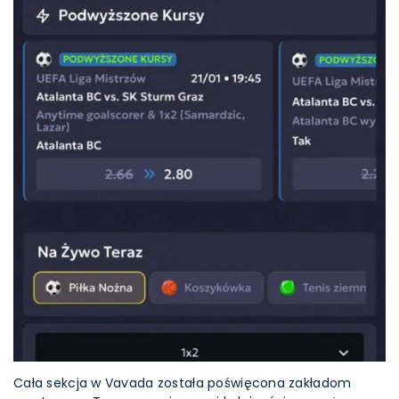
Cała sekcja w Vavada została poświęcona zakładom