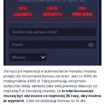
Od razu po rejestracji w bukmacherze Vavada, możesz
przejść do otrzymania bonusu na start. Jest to 100% do
maksymalnie 4000 zł. Taką promocję otrzymasz
wyłącznie, kiedy wpłacisz jako swój pierwszy depozyt co
najmniej 5 zł. Pamiętaj również, że
środki bonusowe
muszą być obrócone co najmniej 35 razy, aby można
je wypłacić
. Czas na realizację bonusu to 14 dni.