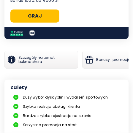
Bonus 100% do 4000 zł
GRAJ
Szczegóły na temat
Bonusy i promocje
bukmachera
Zalety
Duży wybór dyscyplin i wydarzeń sportowych
Szybka reakcja obsługi klienta
Bardzo szybka rejestracja na stronie
Korzystna promocja na start