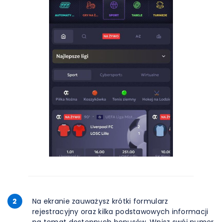
2
Na ekranie zauważysz krótki formularz
rejestracyjny oraz kilka podstawowych informacji