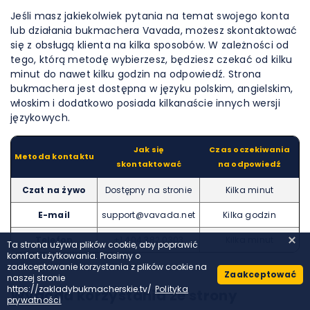
Jeśli masz jakiekolwiek pytania na temat swojego konta
lub działania bukmachera Vavada, możesz skontaktować
się z obsługą klienta na kilka sposobów. W zależności od
tego, którą metodę wybierzesz, będziesz czekać od kilku
minut do nawet kilku godzin na odpowiedź. Strona
bukmachera jest dostępna w języku polskim, angielskim,
włoskim i dodatkowo posiada kilkanaście innych wersji
językowych.
Jak się
Czas oczekiwania
Metoda kontaktu
skontaktować
na odpowiedź
Czat na żywo
Dostępny na stronie
Kilka minut
E-mail
support@vavada.net
Kilka godzin
Telefon
+1 404 382 0303
Kilka minut
Ta strona używa plików cookie, aby poprawić
komfort użytkowania. Prosimy o
zaakceptowanie korzystania z plików cookie na
Zaakceptować
naszej stronie
https://zakladybukmacherskie.tv/
Polityka
Wygoda korzystania ze strony
prywatności