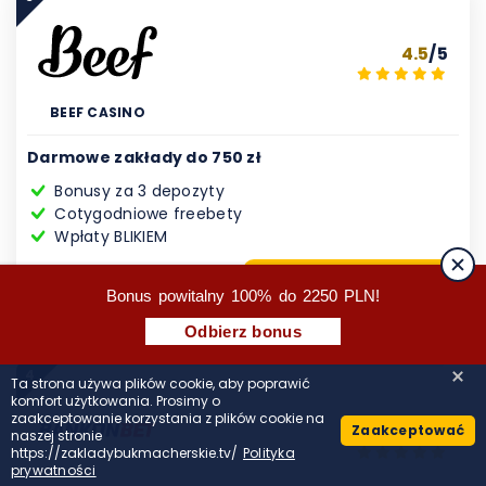
4.5
/5
BEEF CASINO
Darmowe zakłady do 750 zł
Bonusy za 3 depozyty
Cotygodniowe freebety
Wpłaty BLIKIEM
GRAJ
Czytaj recenzję
Bonus powitalny 100% do 2250 PLN!
Odbierz bonus
4
Ta strona używa plików cookie, aby poprawić
komfort użytkowania. Prosimy o
zaakceptowanie korzystania z plików cookie na
4.5
/5
Zaakceptować
naszej stronie
https://zakladybukmacherskie.tv/
Polityka
prywatności