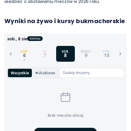
wiedzieć o obstawianiu meczów w 2026 roku.
Wyniki na żywo i kursy bukmacherskie
sob., 8 sie
DZISIAJ
CZW.
PT.
SOB.
NIEDZ.
PON.
6
7
8
9
10
Wszystkie
Ulubione
Brak meczów dzisiaj