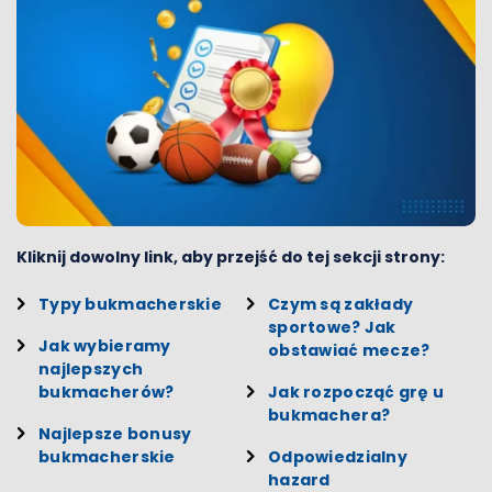
Kliknij dowolny link, aby przejść do tej sekcji strony:
Typy bukmacherskie
Czym są zakłady
sportowe? Jak
Jak wybieramy
obstawiać mecze?
najlepszych
bukmacherów?
Jak rozpocząć grę u
bukmachera?
Najlepsze bonusy
bukmacherskie
Odpowiedzialny
hazard