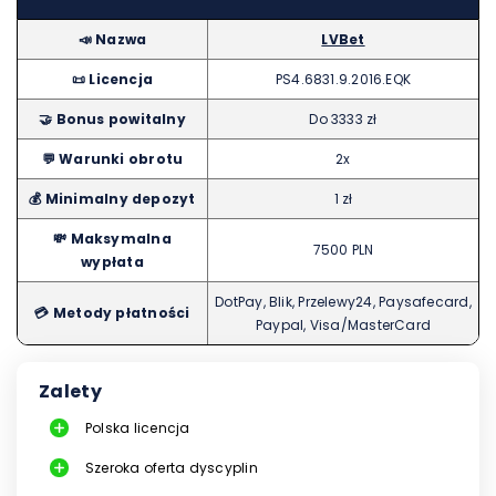
📣 Nazwa
LVBet
📜 Licencja
PS4.6831.9.2016.EQK
🤝 Bonus powitalny
Do 3333 zł
💬 Warunki obrotu
2x
💰 Minimalny depozyt
1 zł
💸 Maksymalna
7500 PLN
wypłata
DotPay, Blik, Przelewy24, Paysafecard,
💳 Metody płatności
Paypal, Visa/MasterCard
Zalety
Polska licencja
Szeroka oferta dyscyplin