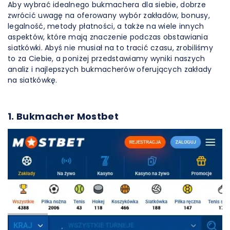
Aby wybrać idealnego bukmachera dla siebie, dobrze
zwrócić uwagę na oferowany wybór zakładów, bonusy,
legalność, metody płatności, a także na wiele innych
aspektów, które mają znaczenie podczas obstawiania
siatkówki. Abyś nie musiał na to tracić czasu, zrobiliśmy
to za Ciebie, a poniżej przedstawiamy wyniki naszych
analiz i najlepszych bukmacherów oferujących zakłady
na siatkówkę.
1. Bukmacher Mostbet