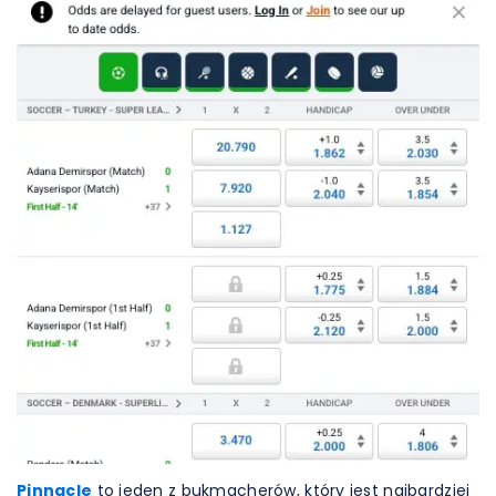
Pinnacle
to jeden z bukmacherów, który jest najbardziej