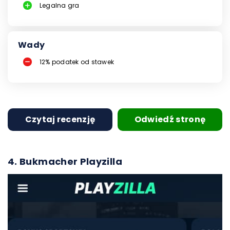
Legalna gra
Wady
12% podatek od stawek
Czytaj recenzję
Odwiedź stronę
4. Bukmacher Playzilla