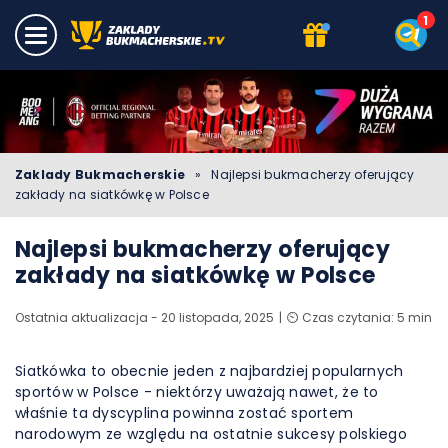
Zaklady Bukmacherskie
»
Najlepsi bukmacherzy oferujący
zakłady na siatkówkę w Polsce
Najlepsi bukmacherzy oferujący
zakłady na siatkówkę w Polsce
Ostatnia aktualizacja - 20 listopada, 2025
⏲️ Czas czytania: 5 min
Siatkówka to obecnie jeden z najbardziej popularnych
sportów w Polsce - niektórzy uważają nawet, że to
właśnie ta dyscyplina powinna zostać sportem
narodowym ze względu na ostatnie sukcesy polskiego