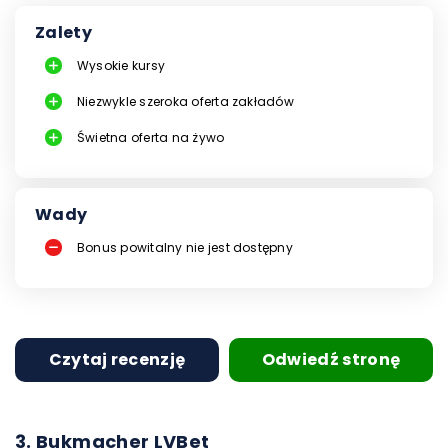
Zalety
Wysokie kursy
Niezwykle szeroka oferta zakładów
Świetna oferta na żywo
Wady
Bonus powitalny nie jest dostępny
Czytaj recenzję
Odwiedź stronę
3. Bukmacher LVBet