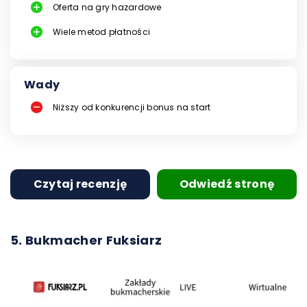
Oferta na gry hazardowe
Wiele metod płatności
Wady
Niższy od konkurencji bonus na start
Czytaj recenzję
Odwiedź stronę
5. Bukmacher Fuksiarz