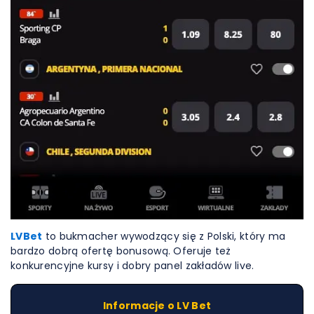
LVBet
to bukmacher wywodzący się z Polski, który ma
bardzo dobrą ofertę bonusową. Oferuje też
konkurencyjne kursy i dobry panel zakładów live.
Informacje o LV Bet