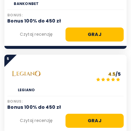
BANKONBET
BONUS:
Bonus 100% do 450 zł
GRAJ
Czytaj recenzję
5
4.5
/5
LEGIANO
BONUS:
Bonus 100% do 450 zł
GRAJ
Czytaj recenzję