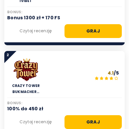
IVIBET
BONUS:
Bonus 1300 zł + 170 FS
GRAJ
Czytaj recenzję
2
4.1
/5
CRAZY TOWER
BUKMACHER…
BONUS:
100% do 450 zł
GRAJ
Czytaj recenzję