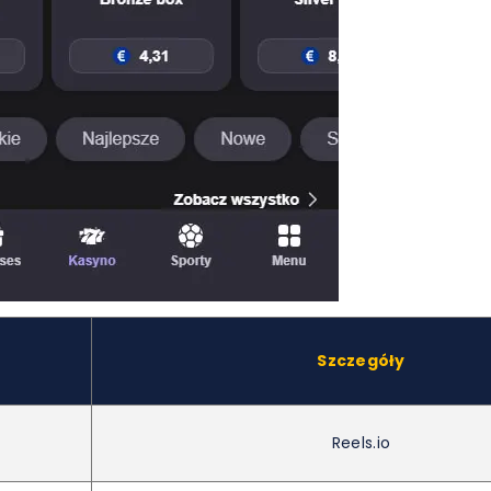
Szczegóły
Reels.io