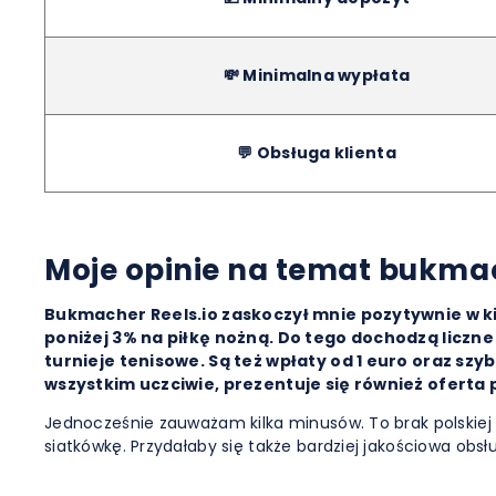
💸
Minimalna wypłata
💬
Obsługa klienta
Moje opinie na temat bukmac
Bukmacher Reels.io zaskoczył mnie pozytywnie w k
poniżej 3% na piłkę nożną. Do tego dochodzą liczne 
turnieje tenisowe. Są też wpłaty od 1 euro oraz sz
wszystkim uczciwie, prezentuje się również oferta 
Jednocześnie zauważam kilka minusów. To brak polskiej 
siatkówkę. Przydałaby się także bardziej jakościowa obsłu