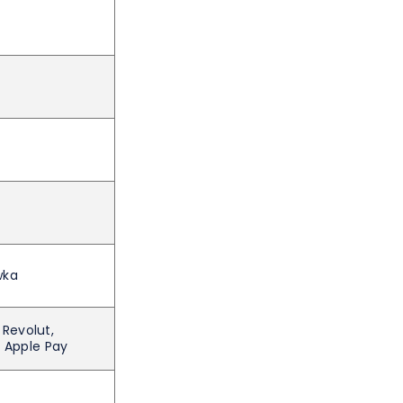
wka
 Revolut,
, Apple Pay