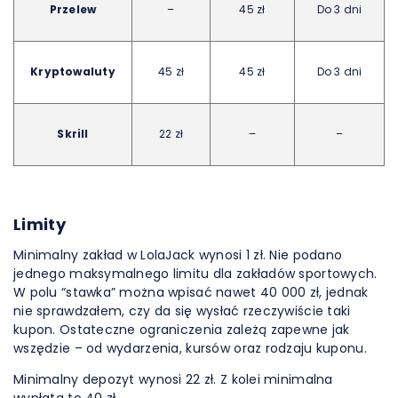
Przelew
–
45 zł
Do 3 dni
Kryptowaluty
45 zł
45 zł
Do 3 dni
Skrill
22 zł
–
–
Limity
Minimalny zakład w LolaJack wynosi 1 zł. Nie podano
jednego maksymalnego limitu dla zakładów sportowych.
W polu “stawka” można wpisać nawet 40 000 zł, jednak
nie sprawdzałem, czy da się wysłać rzeczywiście taki
kupon. Ostateczne ograniczenia zależą zapewne jak
wszędzie – od wydarzenia, kursów oraz rodzaju kuponu.
Minimalny depozyt wynosi 22 zł. Z kolei minimalna