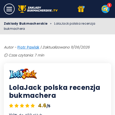
Zaklady Bukmacherskie
»
LolaJack polska recenzja
bukmachera
Autor -
Piotr Pawlak
|
Zaktualizowano 11/06/2026
⏲️ Czas czytania: 7 min
LolaJack polska recenzja
bukmachera
4.6
/5