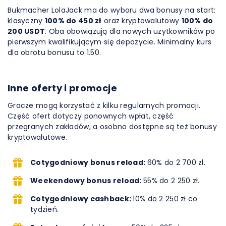
Bukmacher LolaJack ma do wyboru dwa bonusy na start:
klasyczny
100% do 450 zł
oraz kryptowalutowy
100% do
200 USDT
. Oba obowiązują dla nowych użytkowników po
pierwszym kwalifikującym się depozycie. Minimalny kurs
dla obrotu bonusu to 1.50.
Inne oferty i promocje
Gracze mogą korzystać z kilku regularnych promocji.
Część ofert dotyczy ponownych wpłat, część
przegranych zakładów, a osobno dostępne są też bonusy
kryptowalutowe.
Cotygodniowy bonus reload:
60% do 2 700 zł.
Weekendowy bonus reload:
55% do 2 250 zł.
Cotygodniowy cashback:
10% do 2 250 zł co
tydzień.