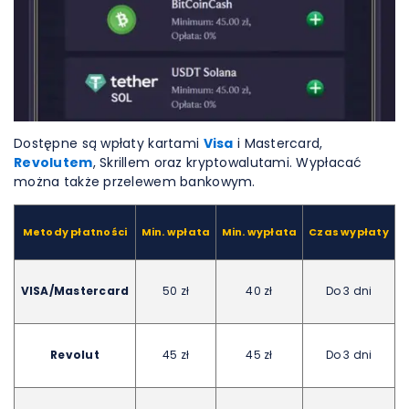
Dostępne są wpłaty kartami
Visa
i Mastercard,
Revolutem
, Skrillem oraz kryptowalutami. Wypłacać
można także przelewem bankowym.
Metody płatności
Min. wpłata
Min. wypłata
Czas wypłaty
VISA/Mastercard
50 zł
40 zł
Do 3 dni
Revolut
45 zł
45 zł
Do 3 dni