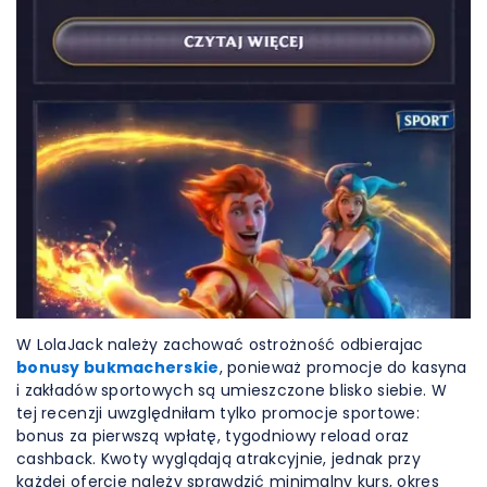
W LolaJack należy zachować ostrożność odbierajac
bonusy bukmacherskie
, ponieważ promocje do kasyna
i zakładów sportowych są umieszczone blisko siebie. W
tej recenzji uwzględniłam tylko promocje sportowe:
bonus za pierwszą wpłatę, tygodniowy reload oraz
cashback. Kwoty wyglądają atrakcyjnie, jednak przy
każdej ofercie należy sprawdzić minimalny kurs, okres