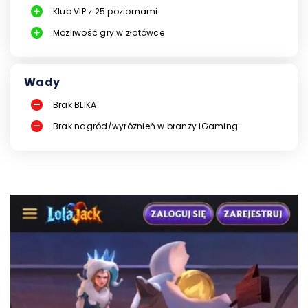
Klub VIP z 25 poziomami
Możliwość gry w złotówce
Wady
Brak BLIKA
Brak nagród/wyróżnień w branży iGaming