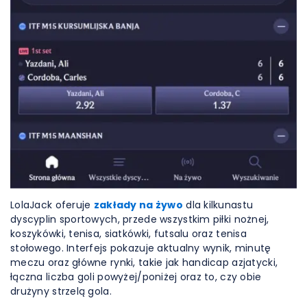
LolaJack oferuje
zakłady na żywo
dla kilkunastu
dyscyplin sportowych, przede wszystkim piłki nożnej,
koszykówki, tenisa, siatkówki, futsalu oraz tenisa
stołowego. Interfejs pokazuje aktualny wynik, minutę
meczu oraz główne rynki, takie jak handicap azjatycki,
łączna liczba goli powyżej/poniżej oraz to, czy obie
drużyny strzelą gola.