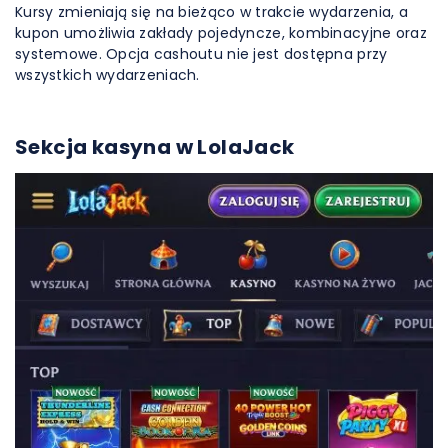
Kursy zmieniają się na bieżąco w trakcie wydarzenia, a
kupon umożliwia zakłady pojedyncze, kombinacyjne oraz
systemowe. Opcja cashoutu nie jest dostępna przy
wszystkich wydarzeniach.
Sekcja kasyna w LolaJack