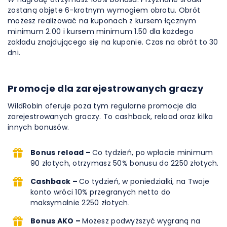
zostaną objęte 6-krotnym wymogiem obrotu. Obrót
możesz realizować na kuponach z kursem łącznym
minimum 2.00 i kursem minimum 1.50 dla każdego
zakładu znajdującego się na kuponie. Czas na obrót to 30
dni.
Promocje dla zarejestrowanych graczy
WildRobin oferuje poza tym regularne promocje dla
zarejestrowanych graczy. To cashback, reload oraz kilka
innych bonusów.
Bonus reload –
Co tydzień, po wpłacie minimum
90 złotych, otrzymasz 50% bonusu do 2250 złotych.
Cashback –
Co tydzień, w poniedziałki, na Twoje
konto wróci 10% przegranych netto do
maksymalnie 2250 złotych.
Bonus AKO –
Możesz podwyższyć wygraną na