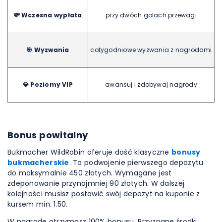
💸 Wczesna wypłata
przy dwóch golach przewagi
🎯 Wyzwania
cotygodniowe wyzwania z nagrodami
💎 Poziomy VIP
awansuj i zdobywaj nagrody
Bonus powitalny
Bukmacher WildRobin oferuje dość klasyczne
bonusy
bukmacherskie
. To podwojenie pierwszego depozytu
do maksymalnie 450 złotych. Wymagane jest
zdeponowanie przynajmniej 90 złotych. W dalszej
kolejności musisz postawić swój depozyt na kuponie z
kursem min. 1.50.
W nagrodę otrzymasz 100% bonusu. Przyznane środki