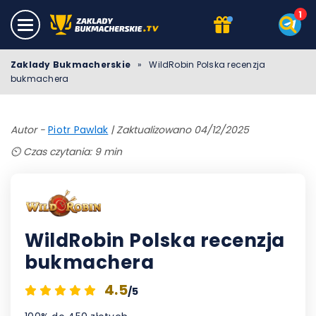
Zaklady Bukmacherskie
»
WildRobin Polska recenzja
bukmachera
Autor -
Piotr Pawlak
|
Zaktualizowano 04/12/2025
⏲️ Czas czytania: 9 min
WildRobin Polska recenzja
bukmachera
4.5
/5