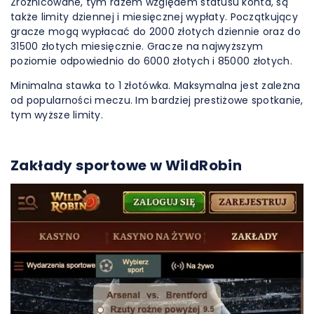
Zróżnicowane, tym razem względem statusu konta, są
także limity dziennej i miesięcznej wypłaty. Początkujący
gracze mogą wypłacać do 2000 złotych dziennie oraz do
31500 złotych miesięcznie. Gracze na najwyższym
poziomie odpowiednio do 6000 złotych i 85000 złotych.
Minimalna stawka to 1 złotówka. Maksymalna jest zależna
od popularności meczu. Im bardziej prestiżowe spotkanie,
tym wyższe limity.
Zakłady sportowe w WildRobin