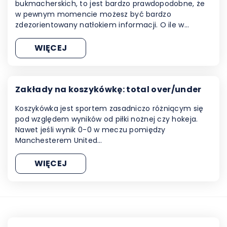
bukmacherskich, to jest bardzo prawdopodobne, że
w pewnym momencie możesz być bardzo
zdezorientowany natłokiem informacji. O ile w…
WIĘCEJ
Zakłady na koszykówkę: total over/under
Koszykówka jest sportem zasadniczo różniącym się
pod względem wyników od piłki nożnej czy hokeja.
Nawet jeśli wynik 0-0 w meczu pomiędzy
Manchesterem United…
WIĘCEJ