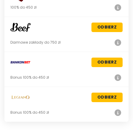
100% do 450 zł
ODBIERZ
Darmowe zakłady do 750 zł
ODBIERZ
Bonus 100% do 450 zł
ODBIERZ
Bonus 100% do 450 zł