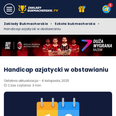
Zaklady Bukmacherskie
»
Szkoła bukmacherska
»
Handicap azjatycki w obstawianiu
Handicap azjatycki w obstawianiu
Ostatnia aktualizacja - 4 listopada, 2025
⏲️ Czas czytania: 3 min