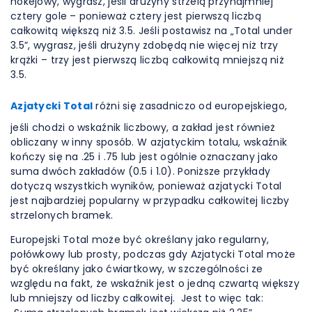
hokejowy, wygrasz, jeśli drużyny strzelą przynajmniej
cztery gole – ponieważ cztery jest pierwszą liczbą
całkowitą większą niż 3.5. Jeśli postawisz na „Total under
3.5”, wygrasz, jeśli drużyny zdobędą nie więcej niż trzy
krążki – trzy jest pierwszą liczbą całkowitą mniejszą niż
3.5.
Azjatycki Total
różni się zasadniczo od europejskiego,
jeśli chodzi o wskaźnik liczbowy, a zakład jest również
obliczany w inny sposób. W azjatyckim totalu, wskaźnik
kończy się na .25 i .75 lub jest ogólnie oznaczany jako
suma dwóch zakładów (0.5 i 1.0). Poniższe przykłady
dotyczą wszystkich wyników, ponieważ azjatycki Total
jest najbardziej popularny w przypadku całkowitej liczby
strzelonych bramek.
Europejski Total może być określany jako regularny,
połówkowy lub prosty, podczas gdy Azjatycki Total może
być określany jako ćwiartkowy, w szczególności ze
względu na fakt, że wskaźnik jest o jedną czwartą większy
lub mniejszy od liczby całkowitej. Jest to więc tak: