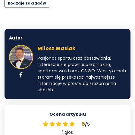
Rodzaje zakładów
Autor
Milosz Wasiak
Pasjonat sportu oraz obstawiania.
Interesuje się głównie piłką nożną,
sportami walki oraz CS:GO. W artykułach
staram się przekazać najważniejsze
informacje w prosty do zrozumienia
sposób.
Ocena artykułu
5
/5
1
głos