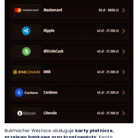
Bukmacher Westace obsługuje
karty płatnicze,
przelewy bankowe oraz kryptowaluty.
Kwota