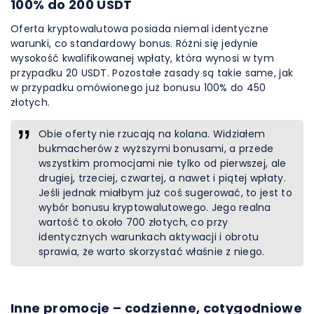
100% do 200 USDT
Oferta kryptowalutowa posiada niemal identyczne
warunki, co standardowy bonus. Różni się jedynie
wysokość kwalifikowanej wpłaty, która wynosi w tym
przypadku 20 USDT. Pozostałe zasady są takie same, jak
w przypadku omówionego już bonusu 100% do 450
złotych.
Obie oferty nie rzucają na kolana. Widziałem
bukmacherów z wyższymi bonusami, a przede
wszystkim promocjami nie tylko od pierwszej, ale
drugiej, trzeciej, czwartej, a nawet i piątej wpłaty.
Jeśli jednak miałbym już coś sugerować, to jest to
wybór bonusu kryptowalutowego. Jego realna
wartość to około 700 złotych, co przy
identycznych warunkach aktywacji i obrotu
sprawia, że warto skorzystać właśnie z niego.
Inne promocje – codzienne, cotygodniowe