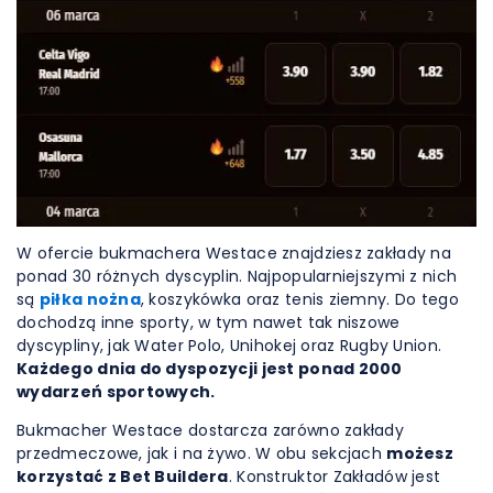
W ofercie bukmachera Westace znajdziesz zakłady na
ponad 30 różnych dyscyplin. Najpopularniejszymi z nich
są
piłka nożna
, koszykówka oraz tenis ziemny. Do tego
dochodzą inne sporty, w tym nawet tak niszowe
dyscypliny, jak Water Polo, Unihokej oraz Rugby Union.
Każdego dnia do dyspozycji jest ponad 2000
wydarzeń sportowych.
Bukmacher Westace dostarcza zarówno zakłady
przedmeczowe, jak i na żywo. W obu sekcjach
możesz
korzystać z Bet Buildera
. Konstruktor Zakładów jest