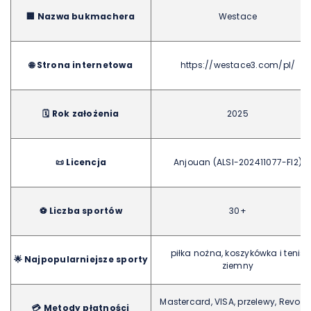
🏢 Nazwa bukmachera
Westace
🌐 Strona internetowa
https://westace3.com/pl/
🗓️ Rok założenia
2025
📜 Licencja
Anjouan (ALSI-202411077-FI2)
⚽ Liczba sportów
30+
piłka nożna, koszykówka i tenis
🌟 Najpopularniejsze sporty
ziemny
Mastercard, VISA, przelewy, Revolut
💳 Metody płatności