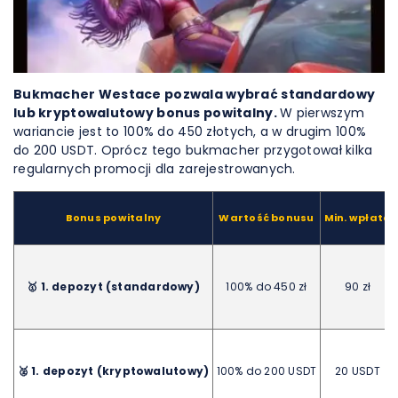
Bukmacher Westace pozwala wybrać standardowy
lub kryptowalutowy bonus powitalny.
W pierwszym
wariancie jest to 100% do 450 złotych, a w drugim 100%
do 200 USDT. Oprócz tego bukmacher przygotował kilka
regularnych promocji dla zarejestrowanych.
Bonus powitalny
Wartość bonusu
Min. wpłata
🥇 1. depozyt (standardowy)
100% do 450 zł
90 zł
🥈 1. depozyt (kryptowalutowy)
100% do 200 USDT
20 USDT