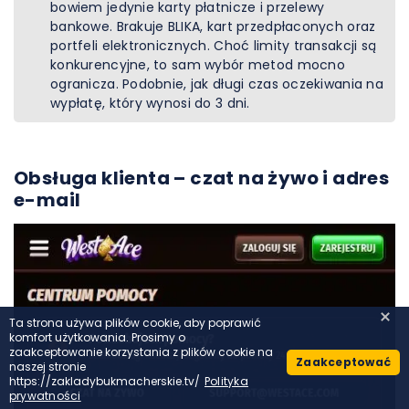
bowiem jedynie karty płatnicze i przelewy
bankowe. Brakuje BLIKA, kart przedpłaconych oraz
portfeli elektronicznych. Choć limity transakcji są
konkurencyjne, to sam wybór metod mocno
ogranicza. Podobnie, jak długi czas oczekiwania na
wypłatę, który wynosi do 3 dni.
Obsługa klienta – czat na żywo i adres
e-mail
Ta strona używa plików cookie, aby poprawić
komfort użytkowania. Prosimy o
zaakceptowanie korzystania z plików cookie na
Zaakceptować
naszej stronie
https://zakladybukmacherskie.tv/
Polityka
prywatności