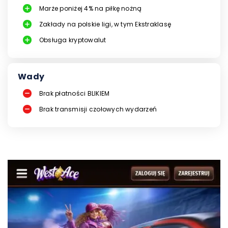
Marże poniżej 4% na piłkę nożną
Zakłady na polskie ligi, w tym Ekstraklasę
Obsługa kryptowalut
Wady
Brak płatności BLIKIEM
Brak transmisji czołowych wydarzeń