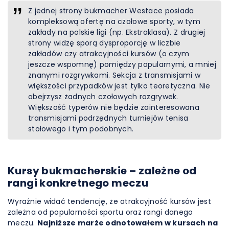
Z jednej strony bukmacher Westace posiada
kompleksową ofertę na czołowe sporty, w tym
zakłady na polskie ligi (np. Ekstraklasa). Z drugiej
strony widzę sporą dysproporcję w liczbie
zakładów czy atrakcyjności kursów (o czym
jeszcze wspomnę) pomiędzy popularnymi, a mniej
znanymi rozgrywkami. Sekcja z transmisjami w
większości przypadków jest tylko teoretyczna. Nie
obejrzysz żadnych czołowych rozgrywek.
Większość typerów nie będzie zainteresowana
transmisjami podrzędnych turniejów tenisa
stołowego i tym podobnych.
Kursy bukmacherskie – zależne od
rangi konkretnego meczu
Wyraźnie widać tendencję, że atrakcyjność kursów jest
zależna od popularności sportu oraz rangi danego
meczu.
Najniższe marże odnotowałem w kursach na