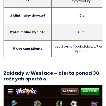
kryptowaluty
💰 Minimalny depozyt
45 zł
💸 Minimalna wypłata
40 zł
czat i e-mail (całodobowo, 7 dni 
💬 Obsługa klienta
tygodniu)
Zakłady w Westace – oferta ponad 30
różnych sportów