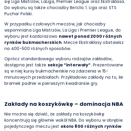
się Liga Mistrzów, LaLiga, Premier League oraz Ekstraklasa.
Do wyboru są także chociażby Betclic 1. Liga oraz STS
Puchar Polski.
W przypadku czołowych meczów, jak chociażby
wspomniana Liga Mistrzów, La Liga i Premier League, do
wyboru jest każdorazowo
nawet ponad 2000 różnych
rynków bukmacherskich
. Mecze Ekstraklasy obstawisz
na 400-500 różnych sposobów.
Oprócz standardowego wyboru rodzajów zakładów,
dostępna jest także
sekcja “interwały”
. Prezentowane
są w niej kursy bukmacherskie na zdarzenia w 15-
minutowych przedziałach. Przykładowo zakłady na to, ile
bramek padnie w pierwszym kwadransie gry.
Zakłady na koszykówkę – dominacja NBA
Nie można się dziwić, że zakłady na koszykówkę
koncentrują się głównie wokół NBA. Do wyboru w obrębie
pojedynczego meczu jest
około 800 różnych rynków