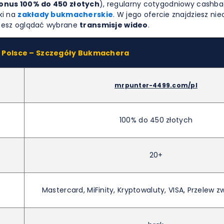
onus 100% do 450 złotych
), regularny cotygodniowy cashbac
ki na
zakłady bukmacherskie
. W jego ofercie znajdziesz ni
ożesz oglądać wybrane
transmisje wideo
.
 Polsce – Szczegóły Bukmachera
mrpunter-4499.com/pl
100% do 450 złotych
20+
Mastercard, MiFinity, Kryptowaluty, VISA, Przelew z