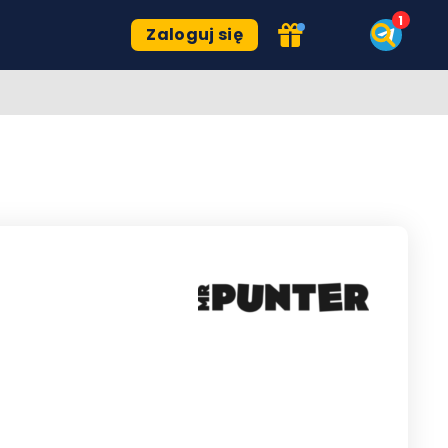
Zaloguj się