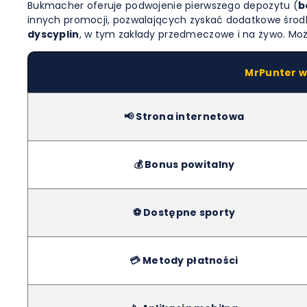
Bukmacher oferuje podwojenie pierwszego depozytu (
b
innych promocji, pozwalających zyskać dodatkowe środ
dyscyplin
, w tym zakłady przedmeczowe i na żywo. M
MrPunter w
📢 Strona internetowa
💰 Bonus powitalny
⚽ Dostępne sporty
💳 Metody płatności