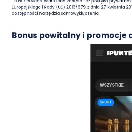
Trust Services. Wdrożona została też polityka prywatn
Europejskiego i Rady (UE) 2016/679 z dnia 27 kwietnia 
dostępności narzędzia samowykluczenia.
Bonus powitalny i promocje 