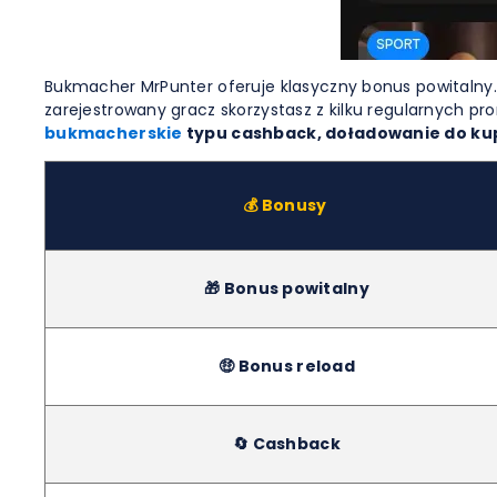
Bukmacher MrPunter oferuje klasyczny bonus powitalny
zarejestrowany gracz skorzystasz z kilku regularnych pro
bukmacherskie
typu cashback, doładowanie do k
💰 Bonusy
🎁 Bonus powitalny
🤑 Bonus reload
🔄 Cashback