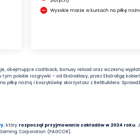
złotych)
h
Wysokie marże w kursach na piłkę nożn
, obejmujące cashback, bonusy reload oraz wczesną wypłatę
ym polskie rozgrywki – od Ekstraklasy, przez Ekstraligę kobiet,
na piłkę nożną i koszykówkę skorzystasz z BetBuildera. Sprawd
wy
, który
rozpoczął przyjmowanie zakładów w 2024 roku
. 
 Gaming Corporation (PAGCOR).