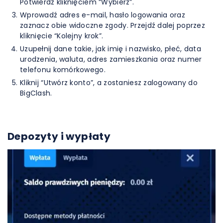
Potwierdź kliknięciem “Wybierz”.
Wprowadź adres e-mail, hasło logowania oraz
zaznacz obie widoczne zgody. Przejdź dalej poprzez
kliknięcie “Kolejny krok”.
Uzupełnij dane takie, jak imię i nazwisko, płeć, data
urodzenia, waluta, adres zamieszkania oraz numer
telefonu komórkowego.
Kliknij “Utwórz konto”, a zostaniesz zalogowany do
BigClash.
Depozyty i wypłaty