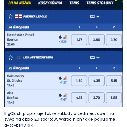
BigClash proponuje także zakłady przedmeczowe i na
żywo na około 20 sportów. Wśród nich takie popularne
dyscypliny jak: