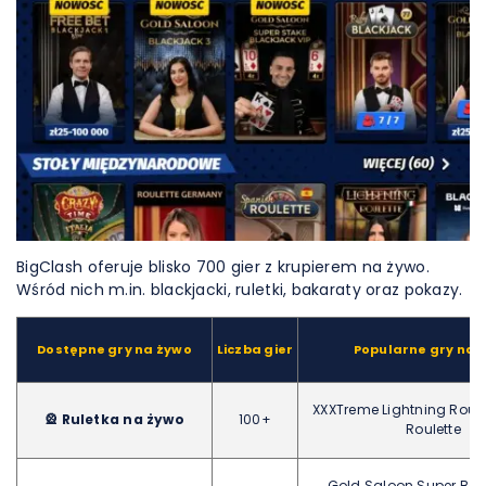
BigClash oferuje blisko 700 gier z krupierem na żywo.
Wśród nich m.in. blackjacki, ruletki, bakaraty oraz pokazy.
Dostępne gry na żywo
Liczba gier
Popularne gry na 
XXXTreme Lightning Roule
🎡 Ruletka na żywo
100+
Roulette
Gold Saloon Super Boo