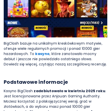
BigClash bazuje na unikalnym kreskówkowym motywie,
oferuje wiele regularnych promocji i ponad 10000 gier
hazardowych. To
kasyno
, które zanotowało mocny
debiut i jeszcze nie powiedziało ostatniego słowa.
Dowiedz się więcej, czytając naszą szczegółową recenzję.
Podstawowe informacje
Kasyno BigClash
zadebiutowało w kwietniu 2025 roku
.
Jest licencjonowane przez Anjouan Gaming Authority.
Możesz korzystać z polskojęzycznej wersji, grać w
złotówkach, a do wyboru masz ponad 10000 gier