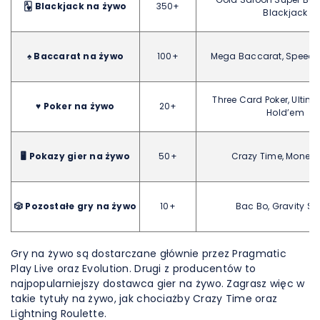
🂱 Blackjack na żywo
350+
Blackjack
♠️ Baccarat na żywo
100+
Mega Baccarat, Speed 
Three Card Poker, Ultim
♥️ Poker na żywo
20+
Hold’em
🖥️ Pokazy gier na żywo
50+
Crazy Time, Money 
🎲 Pozostałe gry na żywo
10+
Bac Bo, Gravity Si
Gry na żywo są dostarczane głównie przez Pragmatic
Play Live oraz Evolution. Drugi z producentów to
najpopularniejszy dostawca gier na żywo. Zagrasz więc w
takie tytuły na żywo, jak chociażby Crazy Time oraz
Lightning Roulette.