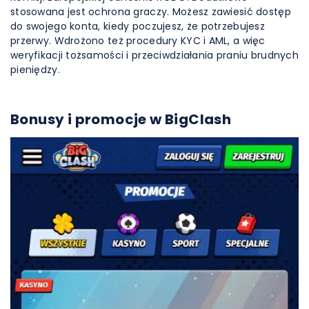
stosowana jest ochrona graczy. Możesz zawiesić dostęp
do swojego konta, kiedy poczujesz, że potrzebujesz
przerwy. Wdrożono też procedury KYC i AML, a więc
weryfikacji tożsamości i przeciwdziałania praniu brudnych
pieniędzy.
Bonusy i promocje w BigClash