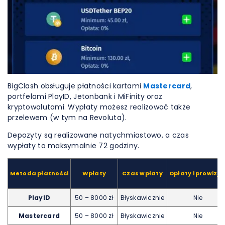
BigClash obsługuje płatności kartami
Mastercard
,
portfelami PlayID, Jetonbank i MiFinity oraz
kryptowalutami. Wypłaty możesz realizować także
przelewem (w tym na Revoluta).
Depozyty są realizowane natychmiastowo, a czas
wypłaty to maksymalnie 72 godziny.
Metoda płatności
Wpłaty
Czas wpłaty
Opłaty i prowizje
PlayID
50 – 8000 zł
Błyskawicznie
Nie
Mastercard
50 – 8000 zł
Błyskawicznie
Nie