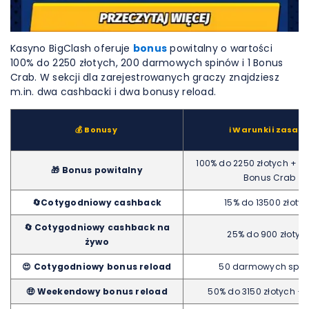
Kasyno BigClash oferuje
bonus
powitalny o wartości
100% do 2250 złotych, 200 darmowych spinów i 1 Bonus
Crab. W sekcji dla zarejestrowanych graczy znajdziesz
m.in. dwa cashbacki i dwa bonusy reload.
💰 Bonusy
ℹ️
Warunki i zasad
100% do 2250 złotych + 20
🎁 Bonus powitalny
Bonus Crab
🔄Cotygodniowy cashback
15% do 13500 złoty
🔄 Cotygodniowy cashback na
25% do 900 złotyc
żywo
😍 Cotygodniowy bonus reload
50 darmowych spi
🤑 Weekendowy bonus reload
50% do 3150 złotych + 