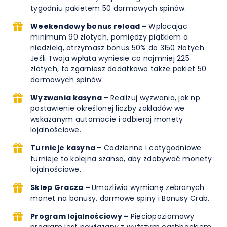
tygodniu pakietem 50 darmowych spinów.
Weekendowy bonus reload –
Wpłacając
minimum 90 złotych, pomiędzy piątkiem a
niedzielą, otrzymasz bonus 50% do 3150 złotych.
Jeśli Twoja wpłata wyniesie co najmniej 225
złotych, to zgarniesz dodatkowo także pakiet 50
darmowych spinów.
Wyzwania kasyna –
Realizuj wyzwania, jak np.
postawienie określonej liczby zakładów we
wskazanym automacie i odbieraj monety
lojalnościowe.
Turnieje kasyna –
Codzienne i cotygodniowe
turnieje to kolejna szansa, aby zdobywać monety
lojalnościowe.
Sklep Gracza –
Umożliwia wymianę zebranych
monet na bonusy, darmowe spiny i Bonusy Crab.
Program lojalnościowy –
Pięciopoziomowy