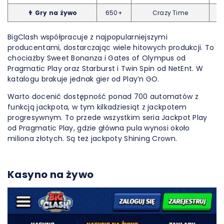
👨 Gry na żywo
650+
Crazy Time
ok
BigClash współpracuje z najpopularniejszymi
producentami, dostarczając wiele hitowych produkcji. To
chociażby Sweet Bonanza i Gates of Olympus od
Pragmatic Play oraz Starburst i Twin Spin od NetEnt. W
katalogu brakuje jednak gier od Play’n GO.
Warto docenić dostępność ponad 700 automatów z
funkcją jackpota, w tym kilkadziesiąt z jackpotem
progresywnym. To przede wszystkim seria Jackpot Play
od Pragmatic Play, gdzie główna pula wynosi około
miliona złotych. Są też jackpoty Shining Crown.
Kasyno na żywo