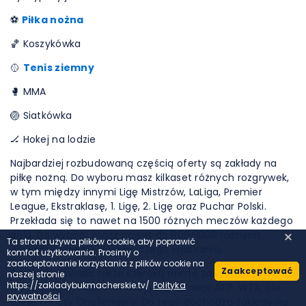
⚽
Piłka nożna
🏀 Koszykówka
🥎
Tenis ziemny
🥊 MMA
🏐 Siatkówka
🏒 Hokej na lodzie
Najbardziej rozbudowaną częścią oferty są zakłady na
piłkę nożną. Do wyboru masz kilkaset różnych rozgrywek,
w tym między innymi Ligę Mistrzów, LaLiga, Premier
League, Ekstraklasę, 1. Ligę, 2. Ligę oraz Puchar Polski.
Przekłada się to nawet na 1500 różnych meczów każdego
dnia. Do wyboru masz nawet do 800-1000 różnych
Ta strona używa plików cookie, aby poprawić
rynków w obrębie pojedynczego spotkania.
komfort użytkowania. Prosimy o
zaakceptowanie korzystania z plików cookie na
Zaakceptować
BigClash posiada także szeroką ofertę zakładów na tenis
naszej stronie
https://zakladybukmacherskie.tv/
Polityka
ziemny. Obejmuje ona wszystkie turnieje ATP, WTA, ale
prywatności
także ITF czy Challengery. Do tego dochodzą zakłady na