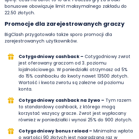
bonusowe obowiązuje limit maksymalnego zakładu do
22.50 złotych.
Promocje dla zarejestrowanych graczy
BigClash przygotowało także sporo promocji dla
zarejestrowanych użytkowników.
Cotygodniowy cashback –
Cotygodniowy zwrot
jest oferowany graczom od 3. poziomu
lojalnościowego. W poniedziałki otrzymasz od 5%
do 15% cashbacku do kwoty nawet 13500 złotych.
Wartość i kwota zwrotu są zależne od poziomu
konta.
Cotygodniowy cashback na żywo –
Tym razem
to standardowy cashback, z którego mogą
korzystać wszyscy gracze. Zwrot jest wypłacany
również w poniedziałki i wynosi 25% do 900 złotych.
Cotygodniowy bonus reload –
Minimalna wpłata
o wartości 90 złotych jest nagradzana raz w